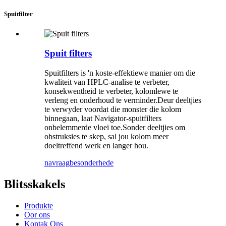
Spuitfilter
Spuit filters
Spuitfilters is 'n koste-effektiewe manier om die
kwaliteit van HPLC-analise te verbeter,
konsekwentheid te verbeter, kolomlewe te
verleng en onderhoud te verminder.Deur deeltjies
te verwyder voordat die monster die kolom
binnegaan, laat Navigator-spuitfilters
onbelemmerde vloei toe.Sonder deeltjies om
obstruksies te skep, sal jou kolom meer
doeltreffend werk en langer hou.
navraag
besonderhede
Blitsskakels
Produkte
Oor ons
Kontak Ons