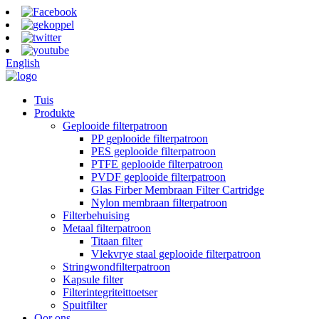
English
Tuis
Produkte
Geplooide filterpatroon
PP geplooide filterpatroon
PES geplooide filterpatroon
PTFE geplooide filterpatroon
PVDF geplooide filterpatroon
Glas Firber Membraan Filter Cartridge
Nylon membraan filterpatroon
Filterbehuising
Metaal filterpatroon
Titaan filter
Vlekvrye staal geplooide filterpatroon
Stringwondfilterpatroon
Kapsule filter
Filterintegriteittoetser
Spuitfilter
Oor ons