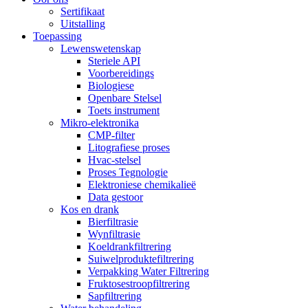
Sertifikaat
Uitstalling
Toepassing
Lewenswetenskap
Steriele API
Voorbereidings
Biologiese
Openbare Stelsel
Toets instrument
Mikro-elektronika
CMP-filter
Litografiese proses
Hvac-stelsel
Proses Tegnologie
Elektroniese chemikalieë
Data gestoor
Kos en drank
Bierfiltrasie
Wynfiltrasie
Koeldrankfiltrering
Suiwelproduktefiltrering
Verpakking Water Filtrering
Fruktosestroopfiltrering
Sapfiltrering