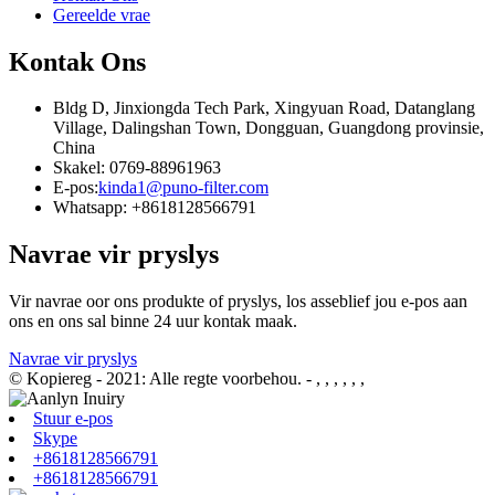
Gereelde vrae
Kontak Ons
Bldg D, Jinxiongda Tech Park, Xingyuan Road, Datanglang
Village, Dalingshan Town, Dongguan, Guangdong provinsie,
China
Skakel: 0769-88961963
E-pos:
kinda1@puno-filter.com
Whatsapp: +8618128566791
Navrae vir pryslys
Vir navrae oor ons produkte of pryslys, los asseblief jou e-pos aan
ons en ons sal binne 24 uur kontak maak.
Navrae vir pryslys
© Kopiereg - 2021: Alle regte voorbehou.
- , , , , , ,
Stuur e-pos
Skype
+8618128566791
+8618128566791