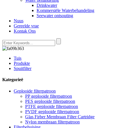
Water behandeling
Drinkwater
Kommersiële Waterbehandeling
Seewater ontsouting
Nuus
Gereelde vrae
Kontak Ons
Tuis
Produkte
Spuitfilter
Kategorieë
Geplooide filterpatroon
PP geplooide filterpatroon
PES geplooide filterpatroon
PTFE geplooide filterpatroon
PVDF geplooide filterpatroon
Glas Firber Membraan Filter Cartridge
Nylon membraan filterpatroon
Filterbehuising