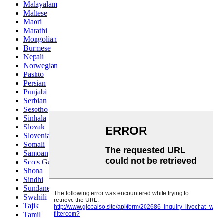
Malayalam
Maltese
Maori
Marathi
Mongolian
Burmese
Nepali
Norwegian
Pashto
Persian
Punjabi
Serbian
Sesotho
Sinhala
Slovak
Slovenian
Somali
Samoan
Scots Gaelic
Shona
Sindhi
Sundanese
Swahili
Tajik
Tamil